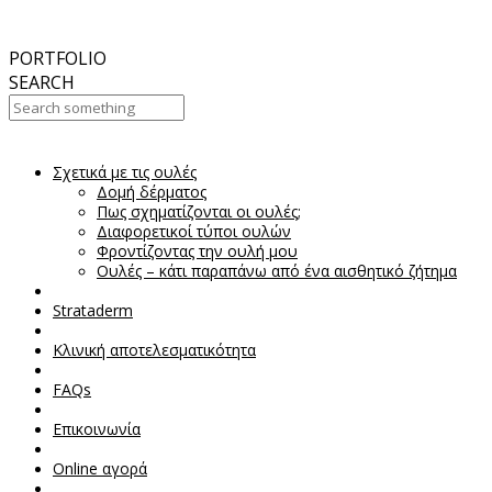
September
2017
Aesthetic Everything Award 2017
PORTFOLIO
SEARCH
Σχετικά με τις ουλές
Your Cart Is Empty!
Δομή δέρματος
Πως σχηματίζονται οι ουλές;
Διαφορετικοί τύποι ουλών
Φροντίζοντας την ουλή μου
Ουλές – κάτι παραπάνω από ένα αισθητικό ζήτημα
Strataderm
Κλινική αποτελεσματικότητα
FAQs
Επικοινωνία
Online αγορά