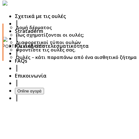
Σχετικά με τις ουλές
Δομή δέρματος
Strataderm
Πως σχηματίζονται οι ουλές;
Διαφορετικοί τύποι ουλών
Κλινική αποτελεσματικότητα
PORTFOLIO
SEARCH
Φροντίστε τις ουλές σας.
Ουλές – κάτι παραπάνω από ένα αισθητικό ζήτημα
27
FAQs
October
2017
ISDS Bangkok 2017
Επικοινωνία
23
October
2017
Dasil 6th World Congress Shanghai 2017
Online αγορά
22
October
2017
ISSAKS New York 2017
20
October
2017
ABC 15 Arizona
18