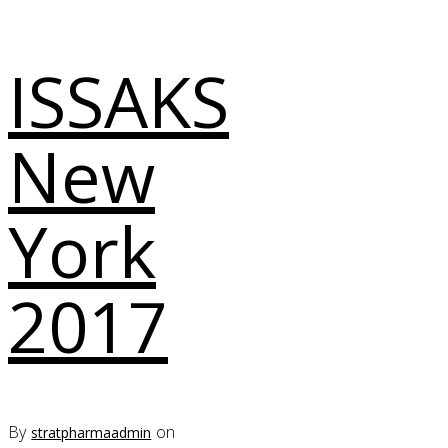
ISSAKS
New
York
2017
By
on
stratpharmaadmin