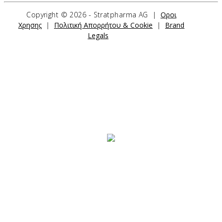
Copyright ©
2026 - Stratpharma AG |
Οροι
ΕΠΙΚΟΙΝΩΝΗΣΤΕ ΜΑΖΙ ΜΑΣ
Χρησης
|
Πολιτική Απορρήτου & Cookie
|
Brand
Legals
Stratpharma AG
Aeschenvorstadt 57
4051 Basel
Switzerland
ΦΟΡΜΑ ΕΠΙΚΟΙΝΩΝΙΑΣ
ΤΑ ΠΡΟΙΟΝΤΑ ΜΑΣ
Stratamark
Stratamed
StrataXRT
Stratacel
StrataCTX